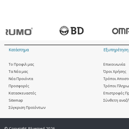
Κατάστημα
Εξυπηρέτηση
Tο Προφιλ μας
Eπικοινωνία
Tα Νέα μας
Όροι Χρήσης
Νέα Προιόντα
Τρόποι Αποστ
Προσφορές
Τρόποι Πληρ
Kατασκευαστές
Επιστροφές Π
Sitemap
Σύνθετη αναζ
Σύγκριση Προϊόντων
© Copyright Bluemed 2026