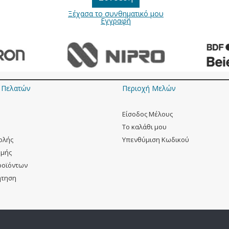
Ξέχασα το συνθηματικό μου
Εγγραφή
 Πελατών
Περιοχή Mελών
Eίσοδος Μέλους
To καλάθι μου
ολής
Yπενθύμιση Κωδικού
ωμής
ροϊόντων
ήτηση