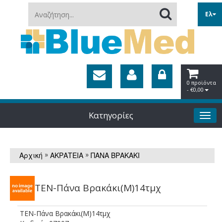
Αναζήτηση...
Ελ
0 προϊόντα
- €0,00
Κατηγορίες
»
»
Αρχική
ΑΚΡΑΤΕΙΑ
ΠΑΝΑ ΒΡΑΚΑΚΙ
TEN-Πάνα Βρακάκι(M)14τμχ
TEN-Πάνα Βρακάκι(M)14τμχ