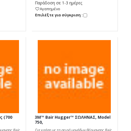
Παράδοση σε 1-3 ημέρες
Αγαπημένο
Eπιλέξτε για σύγκριση :
ς (700
3M™ Bair Hugger™ ΣΩΛΗΝΑΣ, Model
750,
ρμανσης Bair
Για χρήση με τη σειρά μονάδων θέρμανσης Bair