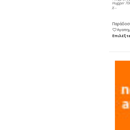
Hugger 700
χ...
Παράδοση
Αγαπη
Eπιλέξτε