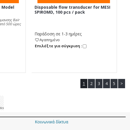
 Model
Disposable flow transducer for MESI
SPIROMD, 100 pcs / pack
ρμανσης Bair
από 500 ώρες
Παράδοση σε 1-3 ημέρες
Αγαπημένο
Eπιλέξτε για σύγκριση :
1
2
3
4
5
>
Κοινωνικά δίκτυα