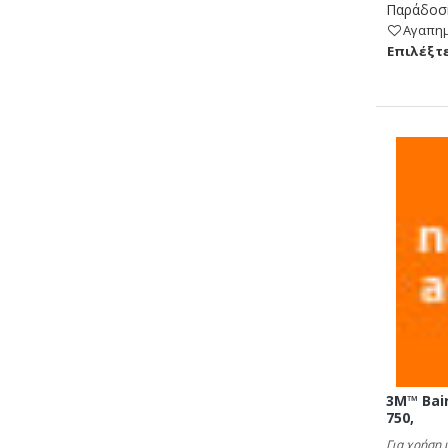
Παράδοση
Αγαπη
Eπιλέξτε
3M™ Bai
750,
Για χρήση 