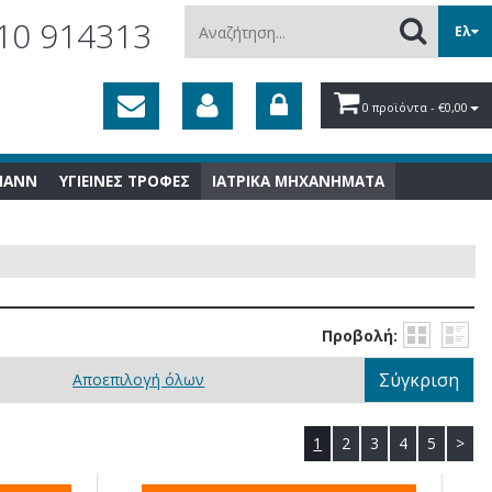
Αναζήτηση...
10 914313
Ελ
0 προϊόντα
- €0,00
MANN
ΥΓΙΕΙΝΕΣ ΤΡΟΦΕΣ
ΙΑΤΡΙΚΑ ΜΗΧΑΝΗΜΑΤΑ
Προβολή:
Σύγκριση
Αποεπιλογή όλων
1
2
3
4
5
>