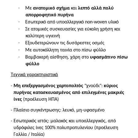
·
Με
ανατομικό σχήμα
και
λεπτό αλλά πολύ
απορροφητικό πυρήνα
·
Εσωτερικό από υποαλλεργικό non-woven υλικό
·
Σε ατομικές συσκευασίες για εύκολη χρήση και
καλύτερη υγιεινή
·
Εξουδετερώνουν τις δυσάρεστες οσμές
·
Με αυτοκόλλητη ταινία στο πίσω φύλλο
·
Βαμβακερή αίσθηση, χάρη στο
υφασμάτινο πίσω
φύλλο
Τεχνικά χαρακτηριστικά
-
Μη επεξεργασμένος χαρτοπολτός
"χνούδι":
κύριος
πυρήνας κατασκευασμένος από επιλεγμένες μακριές
ίνες
(προέλευση ΗΠΑ)
- Πλαίσιο συγκέντρωσης: λευκό, μη-υφασμένο
- Εσωτερικός ιστός: μαλακός και υποαλλεργικός, από
υδρόφιλες ίνες 100% πολυπροπυλενίου (προέλευση
Γαλλία / Ιταλία)