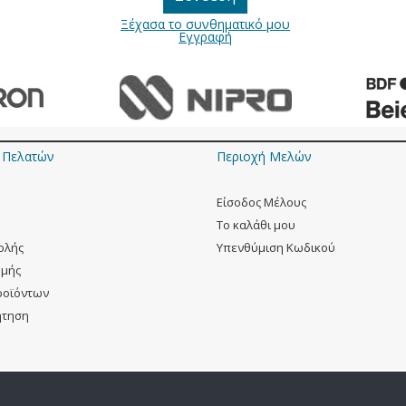
Ξέχασα το συνθηματικό μου
Εγγραφή
 Πελατών
Περιοχή Mελών
Eίσοδος Μέλους
To καλάθι μου
ολής
Yπενθύμιση Κωδικού
ωμής
ροϊόντων
ήτηση