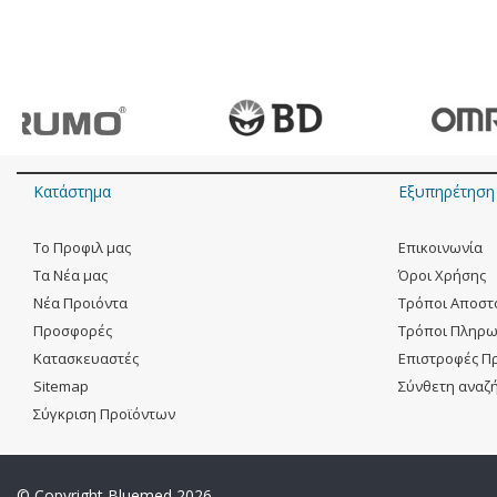
Κατάστημα
Εξυπηρέτηση
Tο Προφιλ μας
Eπικοινωνία
Tα Νέα μας
Όροι Χρήσης
Νέα Προιόντα
Τρόποι Αποστ
Προσφορές
Τρόποι Πληρ
Kατασκευαστές
Επιστροφές Π
Sitemap
Σύνθετη αναζ
Σύγκριση Προϊόντων
© Copyright Bluemed 2026