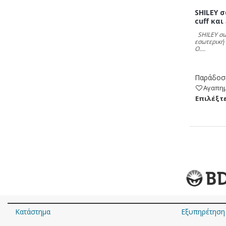
SHILEY 
cuff κα
SHILEY σω
εσωτερική
O....
Παράδοση
Αγαπη
Eπιλέξτε
Κατάστημα
Εξυπηρέτηση