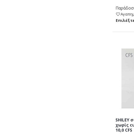
Παράδοση
Αγαπη
Eπιλέξτε
SHILEY 
χωρίς c
10,0 CFS