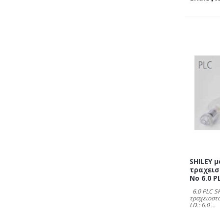
SHILEY 
τραχεισ
No 6.0 P
6.0 PLC S
τραχειοστο
I.D.: 6.0 ...