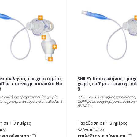
flex σωλήνας τραχειστομίας
SHILEY flex σωλήνας τραχ
uff με επαναχρ. κάνουλα Νο
χωρίς cuff με επαναχρ. κ
R
8
EX σωλήνας τραχειοστομίας χωρίς
SHILEY FLEX σωλήνας τραχειοστομ
παναχρησιμοποιούμενη κάνουλα Νο 6 -
CUFF με επαναχρησιμοποιούμενη κ
8UN85...
 σε 1-3 ημέρες
Παράδοση σε 1-3 ημέρες
μένο
Αγαπημένο
 για σύγκριση :
Eπιλέξτε για σύγκριση :