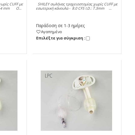
ωρίς CUFF με
SHILEY σωλήνας τραχειοστομίας χωρίς CUFF με
 6.4 mm O...
εσωτερική κάνουλα - 8.0 CFS I.D.: 7.3mm ...
Παράδοση σε 1-3 ημέρες
Αγαπημένο
Eπιλέξτε για σύγκριση :