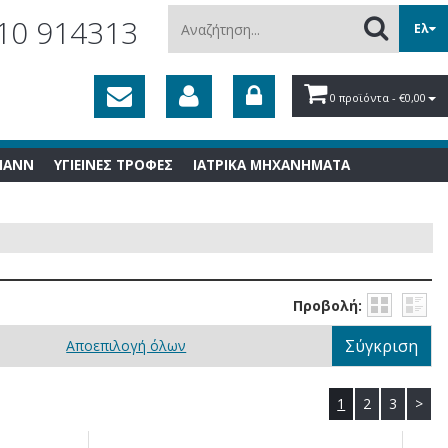
Αναζήτηση...
10 914313
Ελ
0 προϊόντα
- €0,00
MANN
ΥΓΙΕΙΝΕΣ ΤΡΟΦΕΣ
ΙΑΤΡΙΚΑ ΜΗΧΑΝΗΜΑΤΑ
Προβολή:
Σύγκριση
Αποεπιλογή όλων
1
2
3
>