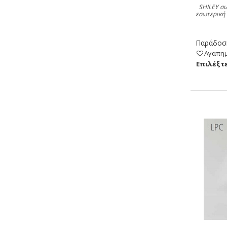
SHILEY σω
εσωτερική 
Παράδοση
Αγαπη
Eπιλέξτε